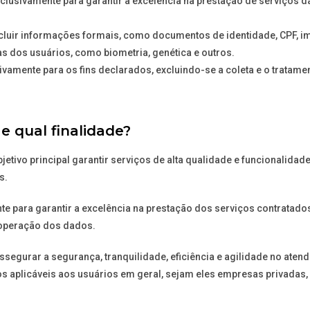
lusivamente para garantir a excelência na prestação de serviços 
cluir informações formais, como documentos de identidade, CPF, i
s dos usuários, como biometria, genética e outros.
vamente para os fins declarados, excluindo-se a coleta e o tratam
e qual finalidade?
tivo principal garantir serviços de alta qualidade e funcionalidad
s.
e para garantir a excelência na prestação dos serviços contratados
 operação dos dados.
ssegurar a segurança, tranquilidade, eficiência e agilidade no ate
os aplicáveis aos usuários em geral, sejam eles empresas privadas,