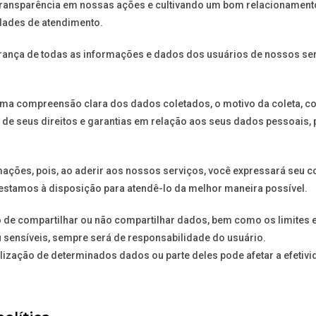
transparência em nossas ações e cultivando um bom relacionamento
dades de atendimento.
ança de todas as informações e dados dos usuários de nossos serv
á uma compreensão clara dos dados coletados, o motivo da coleta, 
de seus direitos e garantias em relação aos seus dados pessoais, 
ções, pois, ao aderir aos nossos serviços, você expressará seu c
 estamos à disposição para atendê-lo da melhor maneira possível.
o de compartilhar ou não compartilhar dados, bem como os limites
u sensíveis, sempre será de responsabilidade do usuário.
ilização de determinados dados ou parte deles pode afetar a efetiv