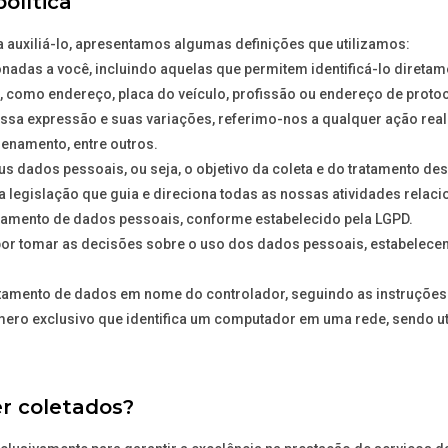
olítica
a auxiliá-lo, apresentamos algumas definições que utilizamos:
nadas a você, incluindo aquelas que permitem identificá-lo direta
a, como endereço, placa do veículo, profissão ou endereço de protoc
a expressão e suas variações, referimo-nos a qualquer ação real
enamento, entre outros.
eus dados pessoais, ou seja, o objetivo da coleta e do tratamento d
a legislação que guia e direciona todas as nossas atividades relac
tratamento de dados pessoais, conforme estabelecido pela LGPD.
or tomar as decisões sobre o uso dos dados pessoais, estabelecendo
atamento de dados em nome do controlador, seguindo as instruções e
mero exclusivo que identifica um computador em uma rede, sendo ut
r coletados?