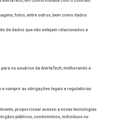
da AlertaTech, em conformidade com o contrato
magens, fotos, entre outros, bem como dados
ento de dados que não estejam relacionados a
e para os usuários da AlertaTech, melhorando a
 e cumprir as obrigações legais e regulatórias
ndimento, proporcionar acesso a novas tecnologias
 órgãos públicos, condomínios, indivíduos ou