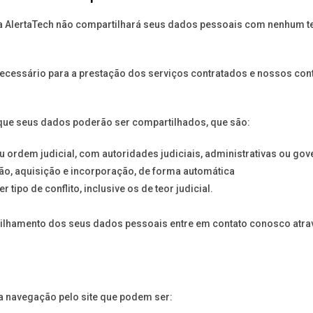
 a AlertaTech não compartilhará seus dados pessoais com nenhum t
cessário para a prestação dos serviços contratados e nossos con
que seus dados poderão ser compartilhados, que são:
ou ordem judicial, com autoridades judiciais, administrativas ou g
ão, aquisição e incorporação, de forma automática
 tipo de conflito, inclusive os de teor judicial.
ilhamento dos seus dados pessoais entre em contato conosco atrav
a navegação pelo site que podem ser: