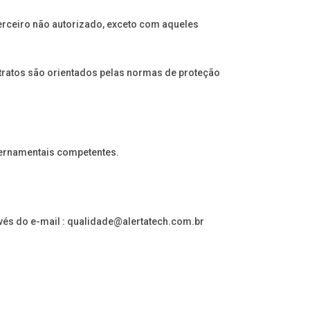
erceiro não autorizado, exceto com aqueles
tratos são orientados pelas normas de proteção
overnamentais competentes.
és do e-mail :
qualidade@alertatech.com.br